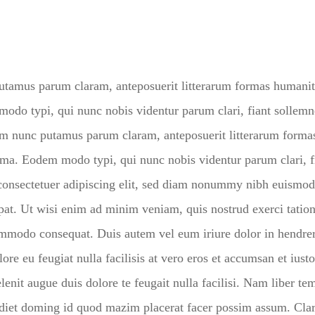
utamus parum claram, anteposuerit litterarum formas humanit
odo typi, qui nunc nobis videntur parum clari, fiant sollemn
am nunc putamus parum claram, anteposuerit litterarum forma
ima. Eodem modo typi, qui nunc nobis videntur parum clari, f
consectetuer adipiscing elit, sed diam nonummy nibh euismod
tpat. Ut wisi enim ad minim veniam, quis nostrud exerci tatio
commodo consequat. Duis autem vel eum iriure dolor in hendrer
ore eu feugiat nulla facilisis at vero eros et accumsan et iusto
lenit augue duis dolore te feugait nulla facilisi. Nam liber te
rdiet doming id quod mazim placerat facer possim assum. Clar