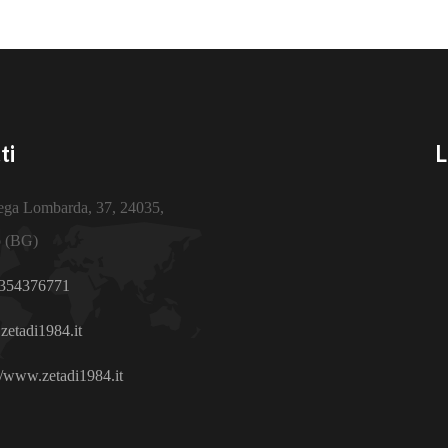
ti
L
ega Lombarda, 37, 24035,
 (BG)
354376771
zetadi1984.it
//www.zetadi1984.it