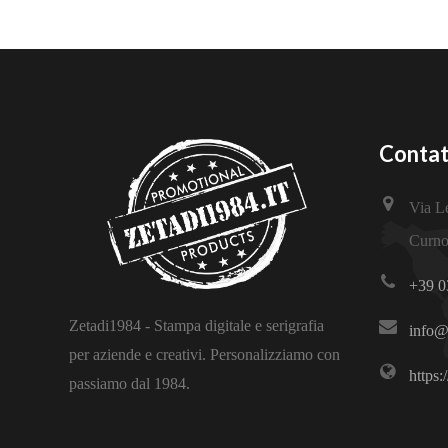
Contat
Via L
Curno
+39 0
Zetadi1984 - Stampa digitale e serigrafia
info@
per aziende e creativi. Personalizziamo con
https:
passiamo dal 1984.