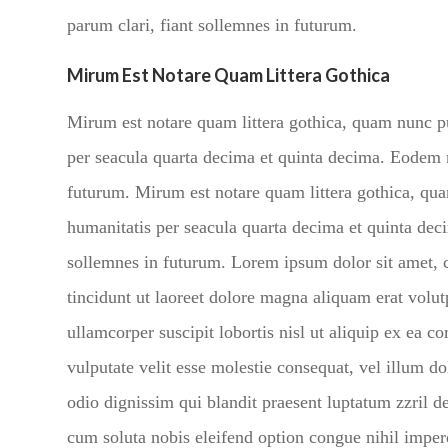
parum clari, fiant sollemnes in futurum.
Mirum Est Notare Quam Littera Gothica
Mirum est notare quam littera gothica, quam nunc p
per seacula quarta decima et quinta decima. Eodem m
futurum. Mirum est notare quam littera gothica, qu
humanitatis per seacula quarta decima et quinta dec
sollemnes in futurum. Lorem ipsum dolor sit amet, 
tincidunt ut laoreet dolore magna aliquam erat volu
ullamcorper suscipit lobortis nisl ut aliquip ex ea 
vulputate velit esse molestie consequat, vel illum dol
odio dignissim qui blandit praesent luptatum zzril de
cum soluta nobis eleifend option congue nihil impe