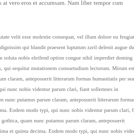
isis at vero eros et accumsam. Nam liber tempor cum
tate velit esse molestie consequat, vel illum dolore eu feugia
o dignissim qui blandit praesent luptatum zzril delenit augue du
um soluta nobis eleifend option congue nihil imperdiet doming 
s, qui sequitur mutationem consuetudium lectorum. Mirum es
um claram, anteposuerit litterarum formas humanitatis per se
i nunc nobis videntur parum clari, fiant sollemnes in
am nunc putamus parum claram, anteposuerit litterarum forma
ima. Eodem modo typi, qui nunc nobis videntur parum clari, f
a gothica, quam nunc putamus parum claram, anteposuerit
ecima et quinta decima. Eodem modo typi, qui nunc nobis vide