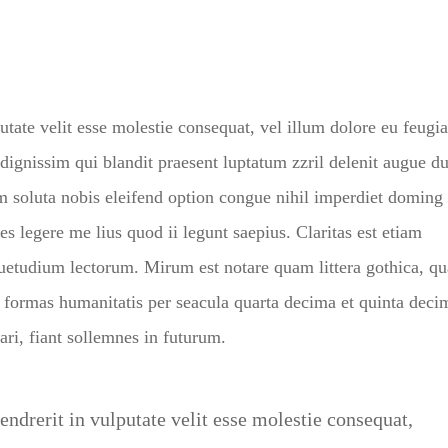
utate velit esse molestie consequat, vel illum dolore eu feugia
o dignissim qui blandit praesent luptatum zzril delenit augue du
um soluta nobis eleifend option congue nihil imperdiet doming 
 legere me lius quod ii legunt saepius. Claritas est etiam
uetudium lectorum. Mirum est notare quam littera gothica, q
 formas humanitatis per seacula quarta decima et quinta deci
ri, fiant sollemnes in futurum.
endrerit in vulputate velit esse molestie consequat,