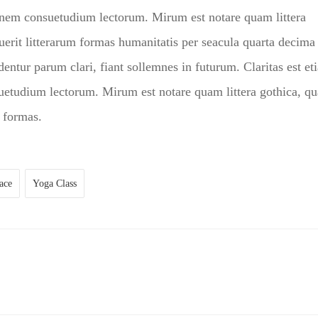
onem consuetudium lectorum. Mirum est notare quam littera
rit litterarum formas humanitatis per seacula quarta decima 
ntur parum clari, fiant sollemnes in futurum. Claritas est et
uetudium lectorum. Mirum est notare quam littera gothica, q
 formas.
ace
Yoga Class