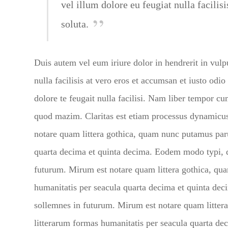
vel illum dolore eu feugiat nulla facil
soluta.
Duis autem vel eum iriure dolor in hendrerit in vulpu
nulla facilisis at vero eros et accumsan et iusto odi
dolore te feugait nulla facilisi. Nam liber tempor c
quod mazim. Claritas est etiam processus dynamicu
notare quam littera gothica, quam nunc putamus par
quarta decima et quinta decima. Eodem modo typi, qu
futurum. Mirum est notare quam littera gothica, qu
humanitatis per seacula quarta decima et quinta dec
sollemnes in futurum. Mirum est notare quam litter
litterarum formas humanitatis per seacula quarta d