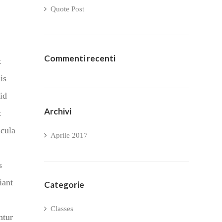
Quote Post
Commenti recenti
t
is
id
Archivi
t
acula
Aprile 2017
s
iant
Categorie
Classes
ntur