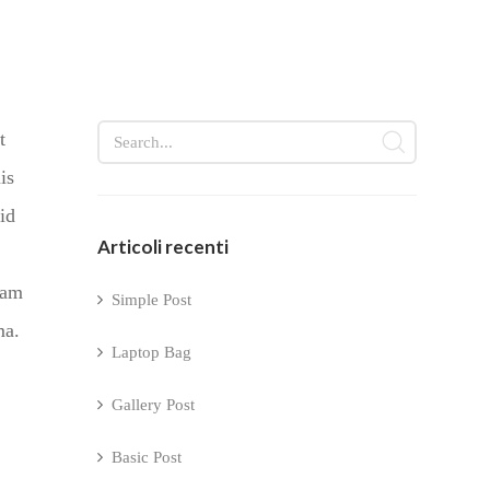
t
is
id
Articoli recenti
uam
Simple Post
ma.
Laptop Bag
Gallery Post
Basic Post