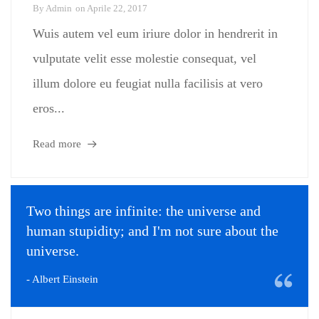
By
Admin
on
Aprile 22, 2017
Wuis autem vel eum iriure dolor in hendrerit in
vulputate velit esse molestie consequat, vel
illum dolore eu feugiat nulla facilisis at vero
eros...
Read more
Two things are infinite: the universe and
human stupidity; and I'm not sure about the
universe.
- Albert Einstein