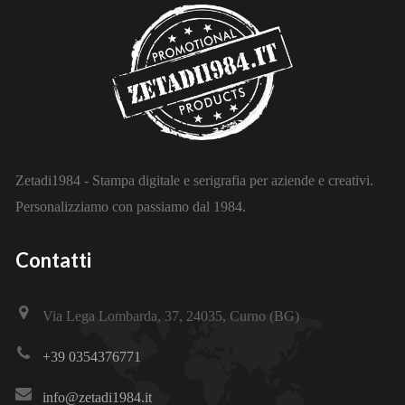
Zetadi1984 - Stampa digitale e serigrafia per aziende e creativi.
Personalizziamo con passiamo dal 1984.
Contatti
Via Lega Lombarda, 37, 24035, Curno (BG)
+39 0354376771
info@zetadi1984.it