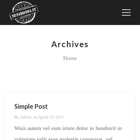
Archives
Home
Simple Post
By
Admin
on
Aprile 22, 2017
Wuis autem vel eum iriure dolor in hendrerit in
vulputate velit esse molestie consequat, vel